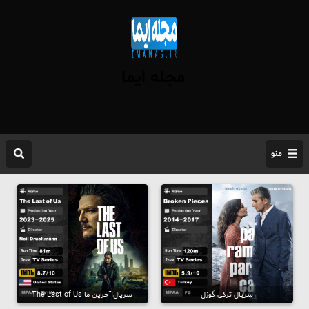
مجله ایما
منو
سریال ترکی گوزل
سریال آخرینِ ما The Last of Us