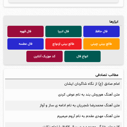
ابزارها
فال حافظ
فال انبیا
فال قهوه
طالع بینی چینی
طالع بینی ازدواج
فال عطسه
انواع فال
کد موزیک آنلاین
مطالب تصادفی
امام صادق (ع) از نگاه شاگردان ایشان
متن آهنگ هوروش بند به نام عوض کردی
متن آهنگ محمدرضا شجریان به نام ادامه ی ساز و آواز
متن آهنگ مهدی مقدم به نام آروم میمیرم
۱۲ درمان خانگی معده درد در سال ۲۰۲۲ با تمام نکات