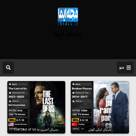
مجله ایما
منو
سریال ترکی گوزل
سریال آخرینِ ما The Last of Us