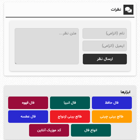
نظرات
ابزارها
فال حافظ
فال انبیا
فال قهوه
طالع بینی چینی
طالع بینی ازدواج
فال عطسه
انواع فال
کد موزیک آنلاین