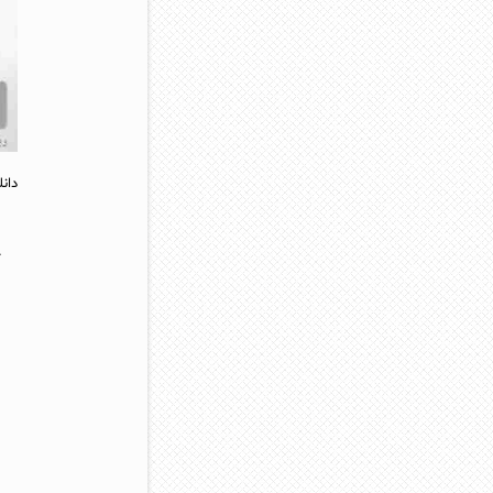
دان
خ