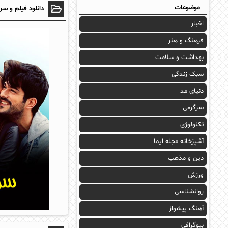
موضوعات
دانلود فیلم و سر
اخبار
فرهنگ و هنر
بهداشت و سلامت
سبک زندگی
دنیای مد
سرگرمی
تکنولوژی
آشپزخانه مجله ایما
دین و مذهب
ورزش
روانشناسی
آهنگ پیشواز
بیوگرافی