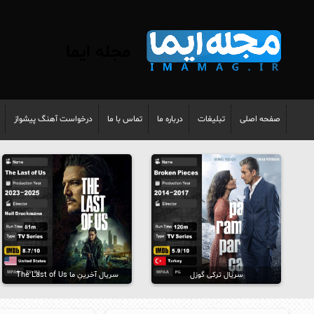
مجله ایما
صفحه اصلی
تبلیغات
درباره ما
تماس با ما
درخواست آهنگ پیشواز
سریال ترکی گوزل
سریال آخرینِ ما The Last of Us