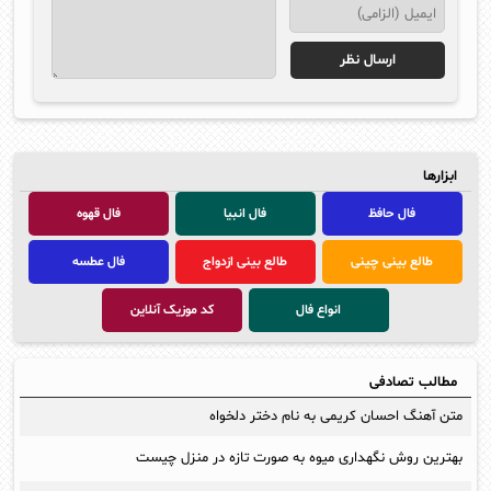
ابزارها
فال حافظ
فال انبیا
فال قهوه
طالع بینی چینی
طالع بینی ازدواج
فال عطسه
انواع فال
کد موزیک آنلاین
مطالب تصادفی
متن آهنگ احسان کریمی به نام دختر دلخواه
بهترین روش نگهداری میوه به صورت تازه در منزل چیست