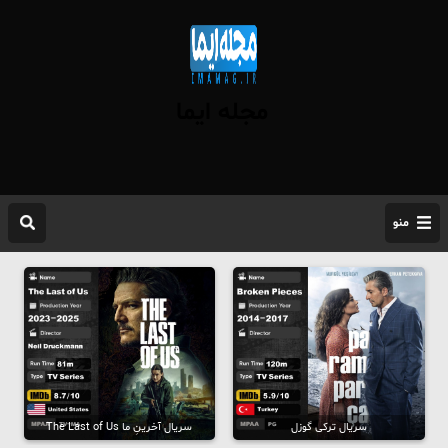
مجله ایما
منو
سریال ترکی گوزل
سریال آخرینِ ما The Last of Us