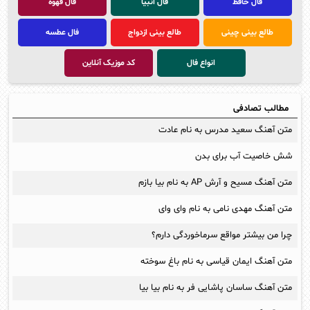
فال حافظ
فال انبیا
فال قهوه
طالع بینی چینی
طالع بینی ازدواج
فال عطسه
انواع فال
کد موزیک آنلاین
مطالب تصادفی
متن آهنگ سعید مدرس به نام عادت
شش خاصیت آب برای بدن
متن آهنگ مسیح و آرش AP به نام بیا بازم
متن آهنگ مهدی نامی به نام وای وای
چرا من بیشتر مواقع سرماخوردگی دارم؟
متن آهنگ ایمان قیاسی به نام باغ سوخته
متن آهنگ ساسان پاشایی فر به نام بیا بیا