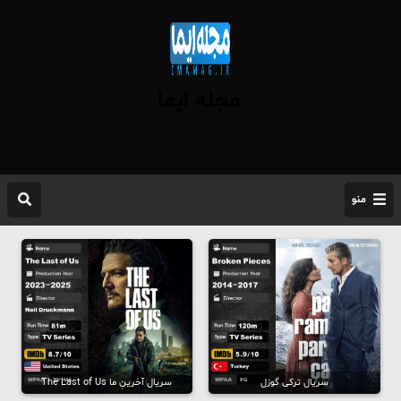
مجله ایما
منو
سریال ترکی گوزل
سریال آخرینِ ما The Last of Us