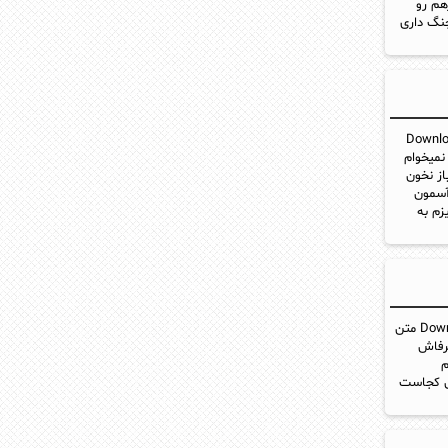
هم رو
جنگ داری
نام بهار زندگیمی Download New
ار زندگیمی تو نمیخوام
از نخون
آسمون
زم به
دانلود آهنگ جدید نسیم به نام دروغ Download New Music Nasim - Doroogh متن
حرفاش
م
شق کجاست