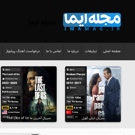
مجله ایما
صفحه اصلی
تبلیغات
درباره ما
تماس با ما
درخواست آهنگ پیشواز
سریال ترکی گوزل
سریال آخرینِ ما The Last of Us