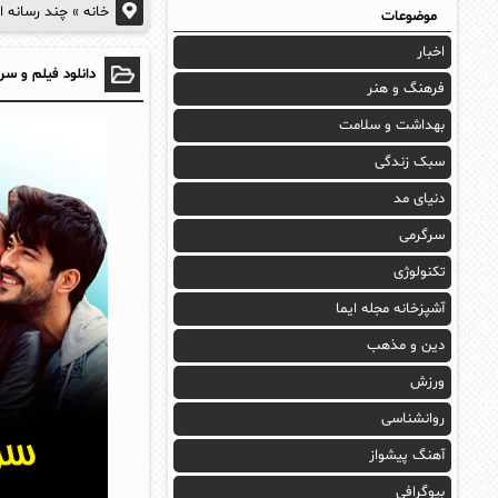
خانه
»
چند رسانه ا
موضوعات
اخبار
دانلود فیلم و سر
فرهنگ و هنر
بهداشت و سلامت
سبک زندگی
دنیای مد
سرگرمی
تکنولوژی
آشپزخانه مجله ایما
دین و مذهب
ورزش
روانشناسی
آهنگ پیشواز
بیوگرافی