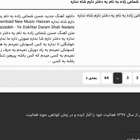
اعی زاده به نام یه دختر دارم شاه نداره
دانلود آهنگ جدید حسن شماعی زاده به نام یه
دارم شاه نداره nload New Music Hassan
izadeh - Ye Dokhtar Daram Shah Nadare
متن آهنگ حسن شماعی زاده به نام یه دختر دا
نداره یه دختر دارم شا نداره صورتی داره ما نداره
خوشگلی تا نداره به کس کسونش نمیدم به ه
کسونش نمیدم به راه دورش نمیدم به حرف ز
نمیدم به کسی میدم که کس باشه پیرهن تن
باشه به کسی ...
2
3
…
64
بعدی »
مجله اینترنتی ایما با هدف راه اندازی سایتی جامع در حوزه اجتماعی وب فارسی از سال ۱۳۹۷ فعالیت خود را آغاز کرده و در زمان کوتاهی حوزه فعالیت
ه سایت