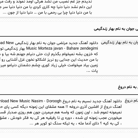
ندیدم جز غم نصیب من نشد هرکی اومد نموند و رفت مر
این دلم نشد دنیا دنیا چه کاری کردی با من دنیا دنیا سر 
با من دنیا دنیا چرا بی رحمی با من … دنیا دنیا از جون ...
جوان به نام بهار زندگیمی
دانلود آهنگ جدید مرتضی جوان به 
Music Morteza javan - Bahare zendegimi به
که خزون بشه نمیخوام بگذرم ازت حتی دنیام جهنم شه بیا و ب
با من حدیث این جدایی رو نریز اشکاتو نخون غزل آشنایی رو 
زمین بیاد میخوامت خیلی زیاد کوری چشم دشمنان دنیامو میری
پات ….
ه نام دروغ
آهنگ دروغ از افشین آذری دروغه !! همه عشقای این زمونه دیگه کسی پای 
نمیمونه تموم شد ، اون زمون که واسه هم میمردن جون هم روزی صدبار قس
میخوردن عجب زمونه ای شده ، دوره ی نا رفیقیه هر کی به فکر خودش ، ع
، کی به کیه ؟ دلای آدما مثه ، یه تیکه سنگ تو کویر هر ...