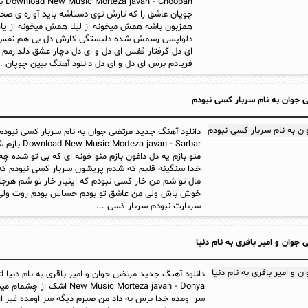
van - Choopan
چوپان عاشق را که تارش توی دستاشه باید آواره ی صحرا
همزبون باشه همش میخونه از لیلا همش میخونه از ی
دلواپسی رسمش شده دلبستگی کارش دل بی هم نفس 
ای دل گرفتار قفس ای دل و ای دل دچار عشق دلدارمم ا
فریادم برس ای دل و ای دل دانلود آهنگ ببین چوپان ..
جوان به نام سربار کسی نبودم
دانلود آهنگ جدید مرتضی جوان به نام سربار کسی نبودم
ic Morteza javan - Sarbar
منو بازم یه دل داغون بازم منو خونه ای که بی تو شده چه
خدا سنگینه قلبم که شدم پریشون سربار کسی نبودم که ا
مال تو شم من خار کسی نبودم که اینبار خار تو شم هرج
خوش باش ولی من عاشق تو بودم حساس بودم روت ولی
سربارت نبودم سربار کسی ...
وان و امیر باقری به نام دنیا
دانلو
New Music Morteza javan - Donya اشک از
سر اومده خدا برس به داد من صبرم دیگه سر اومده غیر ا