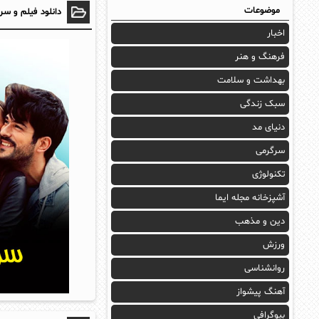
موضوعات
دانلود فیلم و سر
اخبار
فرهنگ و هنر
بهداشت و سلامت
سبک زندگی
دنیای مد
سرگرمی
تکنولوژی
آشپزخانه مجله ایما
دین و مذهب
ورزش
روانشناسی
آهنگ پیشواز
بیوگرافی