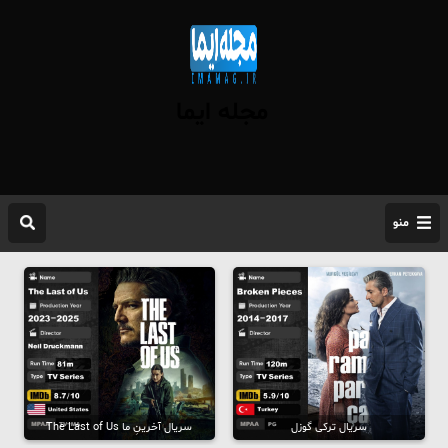
مجله ایما
منو
سریال ترکی گوزل
سریال آخرینِ ما The Last of Us