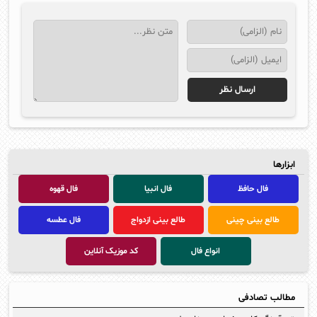
ابزارها
فال حافظ
فال انبیا
فال قهوه
طالع بینی چینی
طالع بینی ازدواج
فال عطسه
انواع فال
کد موزیک آنلاین
مطالب تصادفی