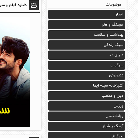
موضوعات
دانلود فیلم و سر
اخبار
فرهنگ و هنر
بهداشت و سلامت
سبک زندگی
دنیای مد
سرگرمی
تکنولوژی
آشپزخانه مجله ایما
دین و مذهب
ورزش
روانشناسی
آهنگ پیشواز
بیوگرافی