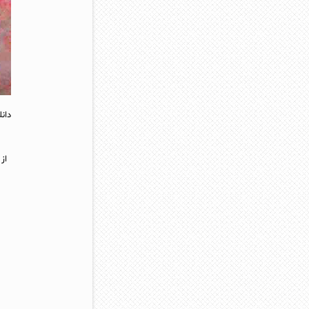
دان
از