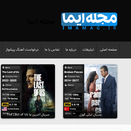
مجله ایما
صفحه اصلی
تبلیغات
درباره ما
تماس با ما
درخواست آهنگ پیشواز
سریال ترکی گوزل
سریال آخرینِ ما The Last of Us