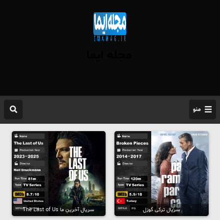
مجله ایما
منو
سریال ترکی گوزل
سریال آخرینِ ما The Last of Us