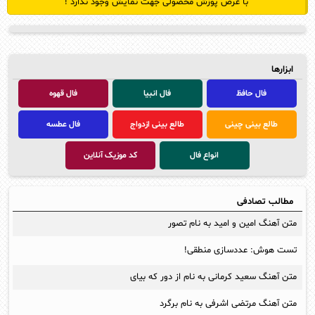
با عرض پوزش محصولی جهت نمایش وجود ندارد !
ابزارها
فال حافظ
فال انبیا
فال قهوه
طالع بینی چینی
طالع بینی ازدواج
فال عطسه
انواع فال
کد موزیک آنلاین
مطالب تصادفی
متن آهنگ امین و امید به نام تصور
تست هوش: عددسازی منطقی!
متن آهنگ سعید کرمانی به نام از دور که بیای
متن آهنگ مرتضی اشرفی به نام برگرد