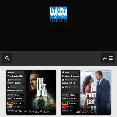
مجله ایما
منو
سریال ترکی گوزل
سریال آخرینِ ما The Last of Us