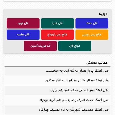
ابزارها
فال حافظ
فال انبیا
فال قهوه
طالع بینی چینی
طالع بینی ازدواج
فال عطسه
انواع فال
کد موزیک آنلاین
مطالب تصادفی
متن آهنگ پرواز همای به نام این چه حرفیست
متن آهنگ سالار عقیلی به نام شب اختر سکنان
متن آهنگ سینا ساعی به نام نمیبینم اینورا
متن آهنگ حجت اشرف زاده به نام دلم گریه میخواد
متن آهنگ محمدرضا شجریان به نام تصنیف چهارگاه