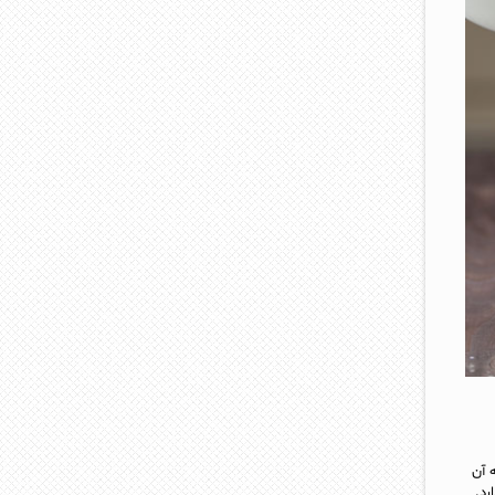
 آن
رد.