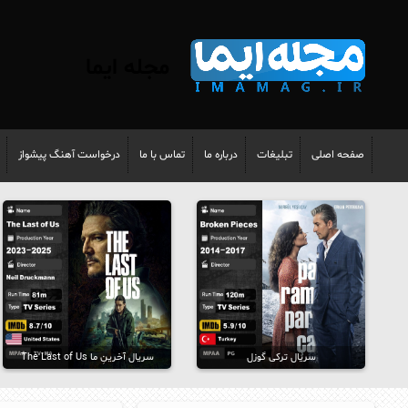
مجله ایما
صفحه اصلی
تبلیغات
درباره ما
تماس با ما
درخواست آهنگ پیشواز
سریال ترکی گوزل
سریال آخرینِ ما The Last of Us