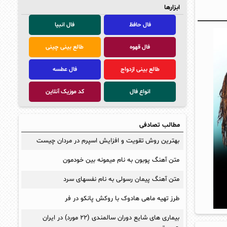
ابزارها
فال حافظ
فال انبیا
فال قهوه
طالع بینی چینی
طالع بینی ازدواج
فال عطسه
انواع فال
کد موزیک آنلاین
مطالب تصادفی
بهترین روش تقویت و افزایش اسپرم در مردان چیست
متن آهنگ پوبون به نام میمونه بین خودمون
متن آهنگ پیمان رسولی به نام نفسهای سرد
طرز تهیه ماهی هادوک با روکش پانکو در فر
بیماری های شایع دوران سالمندی (۲۲ مورد) در ایران