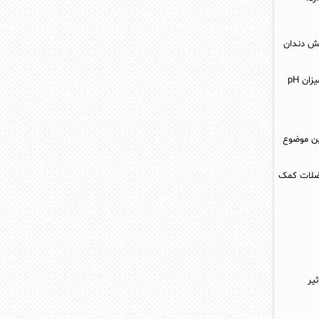
یش دندان‌
مصرف شیر در وعده صبحانه منجر به اعتدال سطح pH دهان می‌ شود. فراموش نکنید اگر شیر زیاد بنوشید این میزان pH
ین موضوع
 عضلات کمک
یر