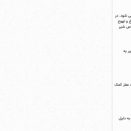
ی‌ شود. در
 و تهوع
واص شیر
ر به
د مغز کمک
به دلیل