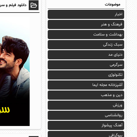
موضوعات
دانلود فیلم و سر
اخبار
فرهنگ و هنر
بهداشت و سلامت
سبک زندگی
دنیای مد
سرگرمی
تکنولوژی
آشپزخانه مجله ایما
دین و مذهب
ورزش
روانشناسی
آهنگ پیشواز
بیوگرافی