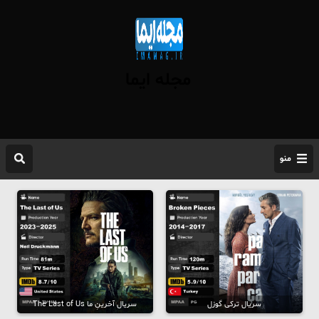
مجله ایما
منو
سریال ترکی گوزل
سریال آخرینِ ما The Last of Us