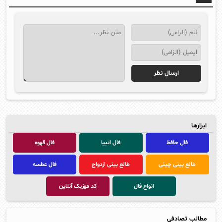
ابزارها
فال حافظ
فال انبیا
فال قهوه
طالع بینی چینی
طالع بینی ازدواج
فال عطسه
انواع فال
کد موزیک آنلاین
مطالب تصادفی