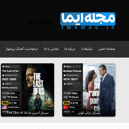
مجله ایما
صفحه اصلی
تبلیغات
درباره ما
تماس با ما
درخواست آهنگ پیشواز
سریال ترکی گوزل
سریال آخرینِ ما The Last of Us