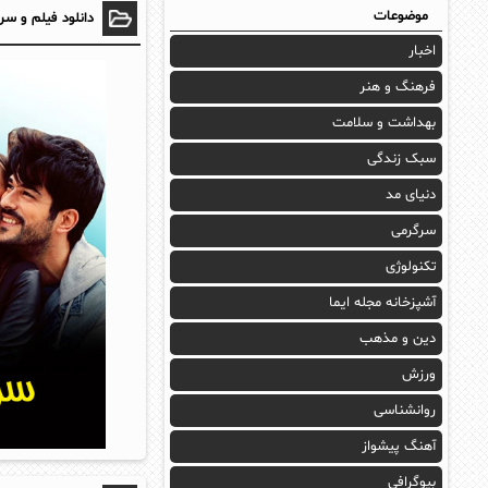
موضوعات
دانلود فیلم و سر
اخبار
فرهنگ و هنر
بهداشت و سلامت
سبک زندگی
دنیای مد
سرگرمی
تکنولوژی
آشپزخانه مجله ایما
دین و مذهب
ورزش
روانشناسی
آهنگ پیشواز
بیوگرافی