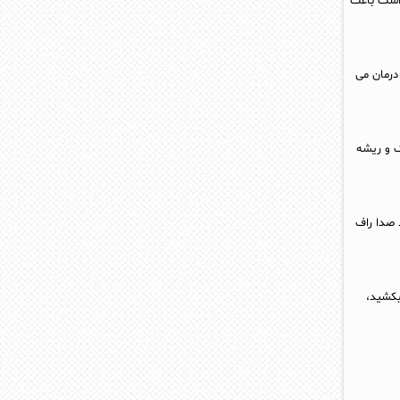
 است باعث
درمان می
گ و ریشه
 صدا راف
م بکشید،