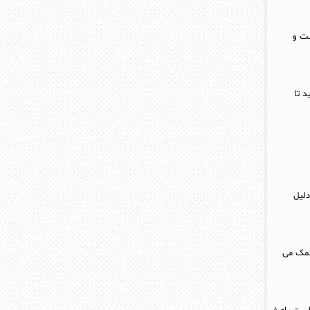
ست و
د تا
دلیل
کمک می