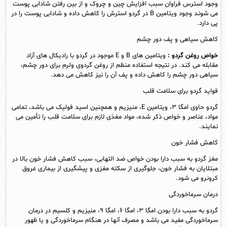
وجود استرس فراوان سبب افزایش چین و چروک و از بین رفتن شادابی پوست
می شوند وجود ویتامین B در گردو استرش را کاهش داده و شادابی پوست را در
پی دارد.
کاهش سیاهی و پف دور چشم
خواص روغن گردو :
ویتامین های B و E موجود در گردو با رادیکال های آزاد
مقابله می کند. در نتیجه استفاده منظم از روغن گردوی ولرم برای دور چشم،
سیاهی دور چشم را کاهش داده و پف آن را نیز کاهش می دهد.
فواید گردو برای سلامت قلب
گردو حاوی امگا ۳، ویتامین E، منیزیم و همچنین اسید فولیک می باشد، تمامی
مواد، عناصر و خواص ذکر شده، مواد مغذی لازم برای سلامت قلب را تأمین می
نمایند.
کاهش فشار خون
مغز گردو به سبب دارا بودن خواص ضد التهابی، سبب کاهش فشار خون بالا در
مبتلایان به فشار خون، جلوگیری از سکته مغزی و پیشگیری از بیماری عروق
کرونرو می شود.
درمان سرماخوردگی
گردو به سبب دارا بودن امگا ۳، امگا ۶، امگا ۹، منیزیم و کلسیم در درمان
سرماخوردگی مفید می باشد و مصرف آنها در هنگام سرماخوردگی و یا ظهور