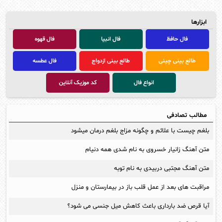
ابزارها
فال حافظ
فال انبیا
فال قهوه
طالع بینی چینی
طالع بینی ازدواج
فال عطسه
انواع فال
کد موزیک آنلاین
مطالب تصادفی
بلغم چیست با علائم و چگونه مزاج بلغم درمان میشود
متن آهنگ زانیار خسروی به نام شدی همه دنیام
متن آهنگ مجتبی دربیدی به نام توبه
مراقبت های بعد از عمل قلب باز در بیمارستان و منزل
آیا قرص ضد بارداری باعث کاهش میل جنسی می شود؟