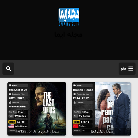
مجله ایما
منو
سریال ترکی گوزل
سریال آخرینِ ما The Last of Us