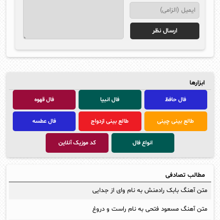
ابزارها
فال حافظ
فال انبیا
فال قهوه
طالع بینی چینی
طالع بینی ازدواج
فال عطسه
انواع فال
کد موزیک آنلاین
مطالب تصادفی
متن آهنگ بابک رادمنش به نام وای از جدایی
متن آهنگ مسعود فتحی به نام راست و دروغ