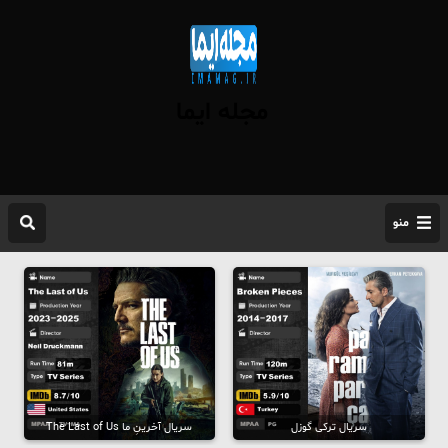
مجله ایما
منو
سریال ترکی گوزل
سریال آخرینِ ما The Last of Us