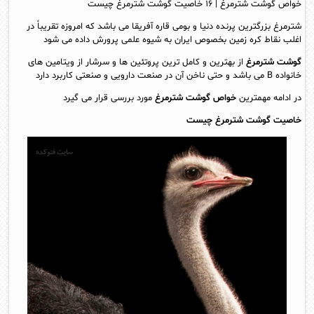
خواص گوشت شترمرغ | ۱۶ خاصیت گوشت شترمرغ چیست
شترمرغ بزرگترین پرنده دنیا و بومی قاره آفریقا می باشد که امروزه تقریباً در
اغلب نقاط کره زمین بخصوص ایران به شیوه علمی پرورش داده می شود
گوشت شترمرغ
از بهترین و کامل ترین پروتئین ها و سرشار از ویتامین های
خانواده B می باشد و حتی ناخن آن در صنعت دارویی و صنعتی کاربرد دارد
در ادامه مهمترین
خواص گوشت شترمرغ
مورد بررسی قرار می گیرد
خاصیت گوشت شترمرغ چیست