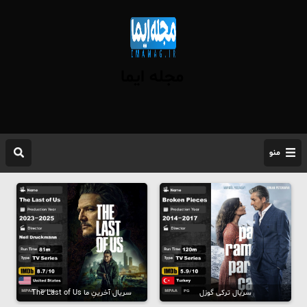
مجله ایما
منو
سریال ترکی گوزل
سریال آخرینِ ما The Last of Us