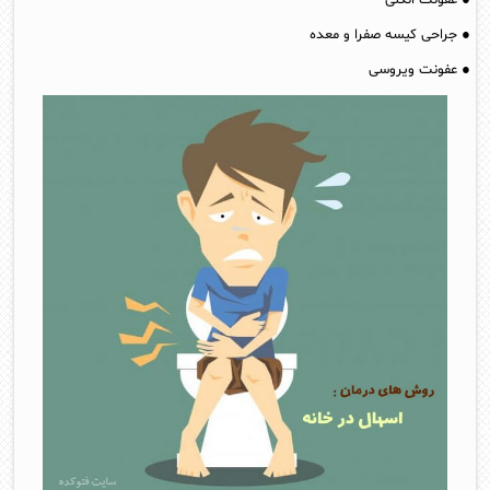
● جراحی کیسه صفرا و معده
● عفونت ویروسی