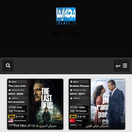
مجله ایما
منو
سریال ترکی گوزل
سریال آخرینِ ما The Last of Us