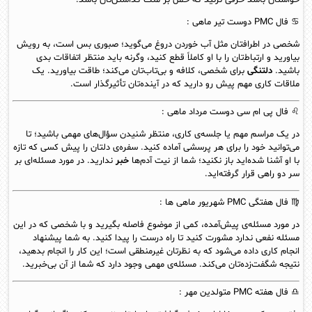
♋ فال PMC دوست
تیر
ماهی :
شخصی در اطرافتان مثل آب خوردن دروغ می‌گوید؛ صبوری بس است، به رویش
بیاورید و ارتباط‌تان را با او کاملاً قطع کنید، وگرنه باید منتظر اتفاقات بدی
باشید.
دلتنگی
برای شخصی، کلافه و بی‌تاب‌تان می‌کند؛ طاقت بیاورید. یک
ملاقات کاری مهم پیش‌ رو دارید که در آینده‌تان تأثیرگذار است.
♌ فال پی ام سی دوست
مرداد
ماهی :
در یک مراسم مهم یا جلسه‌ی کاری، منتظر شنیدن سؤال‌های مهمی باشید؛ تا
می‌توانید خود را برای هر پرسشی آماده کنید. سفره‌ی دلتان را پیش کسی که تازه
با او آشنا شده‌اید باز نکنید؛ شما از نیت آدم‌ها
خبر
ندارید. در مورد مسئله‌ای بر
سر دو راهی قرار گرفته‌اید.
♍ فال هفتگی PMC
شهریور
ماهی ها :
در مورد مسئله‌ی پیش‌آمده، کمی از موضوع فاصله بگیرید و با شخصی که در این
مسئله نفعی ندارد مشورت کنید تا راه درست را پیدا کنید. به شما پیشنهاد
انجام کاری داده می‌شود که به نظرتان غیرمنطقی‌ است؛ این کار را انجام بدهید،
نتیجه شگفت‌زده‌تان می‌کند. مسئله‌ی مهمی وجود دارد که شما از آن بی‌خبرید.
♎ فال هفته PMC متولدین
مهر
: