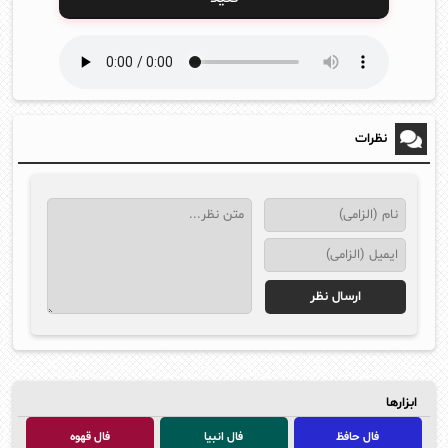
نظرات
ابزارها
فال حافظ
فال انبیا
فال قهوه