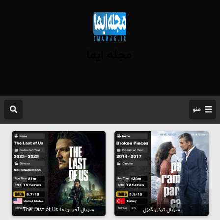
مجله ایما
منو
سریال ترکی گوزل
سریال آخرینِ ما The Last of Us