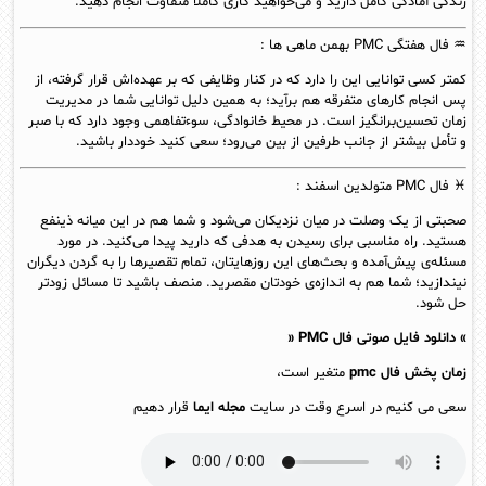
زندگی آمادگی کامل دارید و می‌خواهید کاری کاملاً متفاوت انجام دهید.
♒ فال هفتگی PMC
بهمن
ماهی ها :
کمتر کسی توانایی این را دارد که در کنار وظایفی که بر عهده‌اش قرار گرفته، از
پس انجام کارهای متفرقه هم برآید؛ به همین دلیل توانایی شما در مدیریت
زمان تحسین‌برانگیز است. در محیط خانوادگی، سوءتفاهمی وجود دارد که با صبر
و تأمل بیشتر از جانب طرفین از بین می‌رود؛ سعی کنید خوددار باشید.
♓ فال PMC متولدین
اسفند
:
صحبتی از یک وصلت در میان نزدیکان می‌شود و شما هم در این میانه ذینفع
هستید. راه مناسبی برای رسیدن به هدفی که دارید پیدا می‌کنید. در مورد
مسئله‌ی پیش‌آمده و بحث‌های این روزهایتان، تمام تقصیرها را به گردن دیگران
نیندازید؛ شما هم به اندازه‌ی خودتان مقصرید. منصف باشید تا مسائل زودتر
حل شود.
» دانلود فایل صوتی فال PMC «
زمان پخش فال pmc
متغیر است،
سعی می کنیم در اسرع وقت در سایت
مجله ایما
قرار دهیم