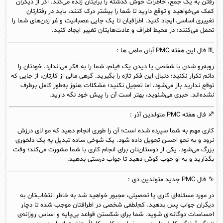
رفتن به یک جمع، خاطرات خوش گذشته را برایتان زنده می‌کند. اگر از دیگران
کمک می‌خواهید و توقع دارید تا شما را بیشتر درک کنند، باید در رفتارتان
تغییری اساسی ایجاد کنید. اطرافیان تا یک‌ جایی عصبانیت و غر زدن‌های شما را
تحمل می‌کنند؛ در محیط اطراف و عادت‌هایتان تغییر ایجاد کنید.
♏ فال این هفته PMC
آبان
ماهی ها :
روبه‌رو شدن با شخصی یا دیدن یک فیلم، شما را به فکر می‌اندازد. خودتان را
دائم تکرار نکنید؛ دنبال این فکر تازه را بگیرید. گرهی مالی از کارتان، از جایی که
توقع ندارید باز می‌شود، اما تعجیل نکنید؛ مشکلات هنوز به‌طور کامل برطرف
نشده‌اند. خبری می‌شنوید، بهتر است آن را پیش خود نگه دارید.
♐ فال هفته PMC متولدین
آذر
:
کاری مهم به شما سپرده شده است؛ آن را طوری انجام دهید که مو لای درزش
نرود و به نحو احسن تحویل داده شود. یک شوخی ساده تبدیل به یک دلخوری
بزرگ می‌شود. یکی از دوستان‌تان برای انجام کاری با شما مشورت می‌کند؛ وقت
بگذارید و به او خوب گوش دهید تا جواب درستی بدهید.
♑ فال PMC جدید متولدین
دى
:
در مورد مسئله‌ای کاری یا تحصیلی، مجبور خواهید شد به خاطر انتخاب‌تان به
دیگران جواب پس بدهید. کم‌لطفی شخصی در اطرافتان موجب شده تا دچار
احساسات دوگانه‌ای شوید. شما برای شکستن قواعد بی‌پایه و اساس روزانه‌ی