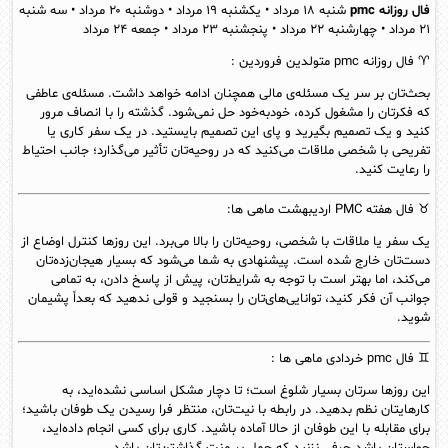
فال روزانه pmc
شنبه ۱۸ مرداد • یکشنبه ۱۹ مرداد • دوشنبه ۲۰ مرداد • سه شنبه
۲۱ مرداد • چهارشنبه ۲۲ مرداد • پنجشنبه ۲۳ مرداد • جمعه ۲۴ مرداد
♈ فال روزانه pmc متولدین
فروردین
:
بحث‌تان بر سر یک مسئله‌ی مالی همچنان ادامه خواهد داشت. مسئله‌ی عاطفی
که فکرتان را مشغول کرده، خودبه‌خود حل نمی‌شود. گذشته را با انصاف مرور
کنید و یک تصمیم بگیرید و پای این تصمیم بایستید. در یک سفر کاری یا
تفریحی با شخصی ملاقات می‌کنید که در روحیه‌تان تأثیر می‌گذارد؛ جانب احتیاط
را رعایت کنید.
♉
فال هفته PMC
اردیبهشت
ماهی ها:
یک سفر یا ملاقات با شخصی، روحیه‌تان را بالا می‌برد. این روزها کنترل اوضاع از
دست‌تان خارج شده است. پیشنهادی به شما می‌شود که بسیار هیجان‌زده‌تان
می‌کند، اما بهتر است با توجه به شرایط‌تان، پیش از پاسخ دادن، به تمامی
جوانب آن فکر کنید، توانایی‌های‌تان را بسنجید و قولی ندهید که بعداً پشیمان
شوید.
♊
فال pmc
خردادی
ماهی ها
:
این روزها سرتان بسیار شلوغ است؛ تا دچار مشکل اساسی نشده‌اید، به
کارهایتان نظم بدهید. در رابطه با نیت‌تان، منتظر فرا رسیدن یک طوفان باشید؛
برای مقابله با این طوفان از حالا آماده باشید. کاری برای کسی انجام داده‌اید،
حواستان باشد حرفی نزنید که حمل بر منت گذاشتن‌تان باشد.