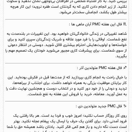
بررسی کنید. به کار اشتباه شخصی در اطرافتان بی‌توجهی نشان ندهید و سکوت
نکنید. از زیر انجام دادن کاری که به گردنتان است طفره نروید؛ این کار هرچه
بیشتر طول بکشد، انجامش سخت‌تر می‌شود.
♏ فال این هفته PMC
آبان
ماهی ها :
شاهد تغییراتی در زندگی خانوادگی‌تان خواهید بود. این تغییرات در بلندمدت به
نفع شماست. اوقاتی را با فرد مورد علاقه و شریک زندگی‌تان سپری کنید و برای
خواسته‌ها و اولویت‌هایش احترام بیشتری قائل شوید. دوستی در انتظار دعوتی
از سوی شماست. برای پیشرفت کاری مجبور می‌شوید خودتان یک تصمیم مهم را
بگیرید.
♐ فال هفته PMC متولدین
آذر
:
با خیال راحت به انجام کاری بپردازید که از مدت‌ها قبل در فکرش بوده‌اید. این
کار برایتان موفقیت بزرگی به همراه خواهد داشت. برای اجتناب از بیراهه‌ها،
تردید و دودلی را از خود دور کنید و در انتخاب دوست و هم‌نشین نهایت دقت را
به عمل آورید. معامله، خرید یا فروش این هفته به نفع شماست.
♑ فال PMC جدید متولدین
دى
:
روی کار روزگار حساب نکنید؛ امروز خوب و فردا بد است. هر بالا رفتنی یک
فرود آمدنی دارد. برای گفتن یک حرف یا ارسال یک پیغام عجله نکنید. بهتر
است دست نگه دارید و باز هم کمی فکر کنید. یادتان باشد همیشه حق با شما