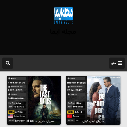
مجله ایما
منو
سریال ترکی گوزل
سریال آخرینِ ما The Last of Us