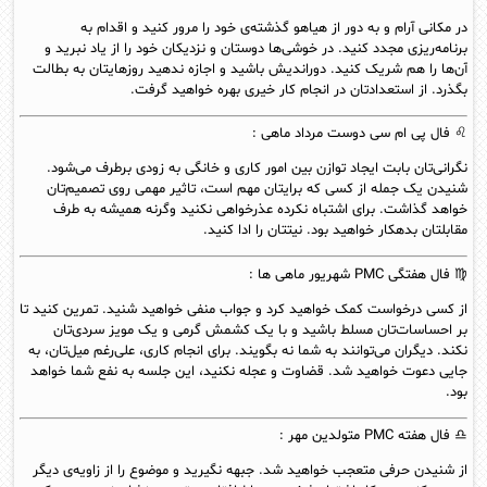
در مکانی آرام و به دور از هیاهو گذشته‌ی خود را مرور کنید و اقدام به
برنامه‌ریزی مجدد کنید. در خوشی‌ها دوستان و نزدیکان خود را از یاد نبرید و
آن‌ها را هم شریک کنید. دوراندیش باشید و اجازه ندهید روزهایتان به بطالت
بگذرد. از استعدادتان در انجام کار خیری بهره خواهید گرفت.
♌ فال پی ام سی دوست
مرداد
ماهی :
نگرانی‌تان بابت ایجاد توازن بین امور کاری و خانگی به زودی برطرف می‌شود.
شنیدن یک جمله از کسی که برایتان مهم است، تاثیر مهمی روی تصمیم‌تان
خواهد گذاشت. برای اشتباه نکرده عذرخواهی نکنید وگرنه همیشه به طرف
مقابلتان بدهکار خواهید بود. نیتتان را ادا کنید.
♍ فال هفتگی PMC
شهریور
ماهی ها :
از کسی درخواست کمک خواهید کرد و جواب منفی خواهید شنید. تمرین کنید تا
بر احساسات‌تان مسلط باشید و با یک کشمش گرمی و یک مویز سردی‌تان
نکند. دیگران می‌توانند به شما نه بگویند. برای انجام کاری، علی‌رغم میل‌تان، به
جایی دعوت خواهید شد. قضاوت و عجله نکنید، این جلسه به نفع شما خواهد
بود.
♎ فال هفته PMC متولدین
مهر
:
از شنیدن حرفی متعجب خواهید شد. جبهه نگیرید و موضوع را از زاویه‌ی دیگر