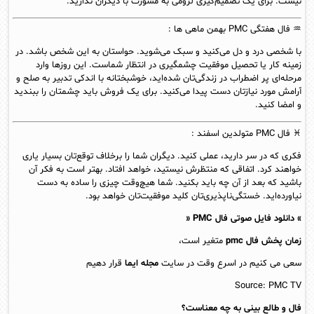
نیست. برای یک تصمیم‌گیری لزومی به مشورت با دیگران ندارید.
♒ فال هفتگی PMC
بهمن
ماهی ها :
با شخصی درد و دل می‌کنید و سبک می‌شوید. حواستان به این شخص باشد. در
زمینه کار یا تحصیل موفقیت چشمگیری در انتظار شماست. این روزها وارد
مرحله‌ای پر اضطراب در زندگی‌تان شده‌اید، خوشبختانه با اندکی تدبیر به صلح و
آرامش مورد نیازتان دست پیدا می‌کنید. برای یک فروش باید چشمتان را ببندید
و امضا کنید.
♓ فال PMC متولدین
اسفند
:
فکری که در سر دارید، عملی کنید. دیگران شما را برخلاف توقع‌تان بسیار یاری
خواهند کرد. اتفاقی که منتظرش نیستید، خواهد افتاد. بهتر است به فکر آن
باشید که بعد از آن چه باید بکنید. شما هیچ‌وقت چیزی را ساده به دست
نیاورده‌اید. خستگی‌ناپذیری‌تان کلید موفقیت‌تان خواهد بود.
» دانلود فایل صوتی فال PMC «
زمان پخش فال pmc
متغیر است،
سعی می کنیم در اسرع وقت در سایت
مجله ایما
قرار دهیم
Source: PMC TV
فال و طالع بینی به چه معناست؟