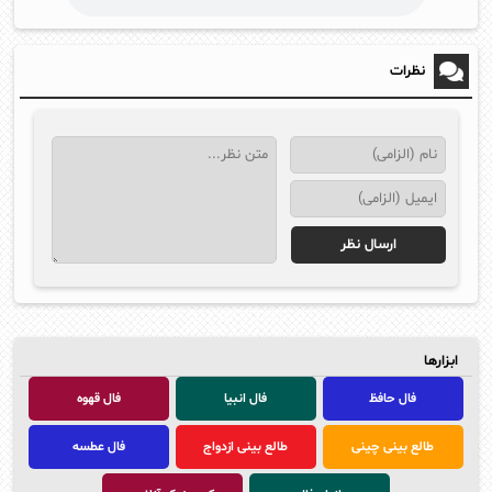
نظرات
ابزارها
فال حافظ
فال انبیا
فال قهوه
طالع بینی چینی
طالع بینی ازدواج
فال عطسه