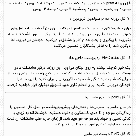
فال روزانه pmc
شنبه ۶ بهمن • یکشنبه ۷ بهمن • دوشنبه ۸ بهمن • سه شنبه ۹
بهمن • چهارشنبه ۱۰ بهمن • پنجشنبه ۱۱ بهمن • جمعه ۱۲ بهمن
♈ فال روزانه pmc متولدین
فروردین
:
برای پیشرفت‌تان باید درست برنامه‌ریزی کنید. برای بزرگ شدن باید افق‌های
دورتر را دید، نه جلوی پا. در مورد مسئله‌ی عاطفی‌تان کمی صبور باشید تا نتیجه
بگیرید؛ با پیگیری و بحثِ مدام کار را مشکل‌تر می‌کنید. خودتان بی‌خبرید، اما
دیگران شما را به‌خاطر پشتکار‌تان تحسین می‌کنند.
♉
فال هفته PMC
اردیبهشت
ماهی ها:
یک
خبر
کوچک لبخند به روی لبتان می‌آورد. این روزها درگیر مشکلات مادی
هستید، پی یک راه‌حل درست باشید وگرنه با این وضع راه به جایی نمی‌برید. از
حرفی که شنیده‌اید دلگیر شده‌اید، دلگیری‌تان را بیان کنید یا این همه با
خودتان مرورش نکنید. برای انجام کاری مورد تشویق دیگران قرار خواهید گرفت.
♊
فال pmc
خردادی
ماهی ها
:
در حال حاضر با استرس‌ها و تنش‌های پیش‌بینی‌نشده در محل کار، تحصیل یا
زندگی‌تان مواجه و تا حدی خشمگین و دلزده هستید. خوشبختانه به زودی با
ثباتی نسبی و خوشایند مواجه خواهید شد. از زمان حال، حتی مشکلات آن لذت
ببرید. به اولویت‌بندی امور در ذهنتان اقدام کنید.
♋ فال PMC دوست
تیر
ماهی :