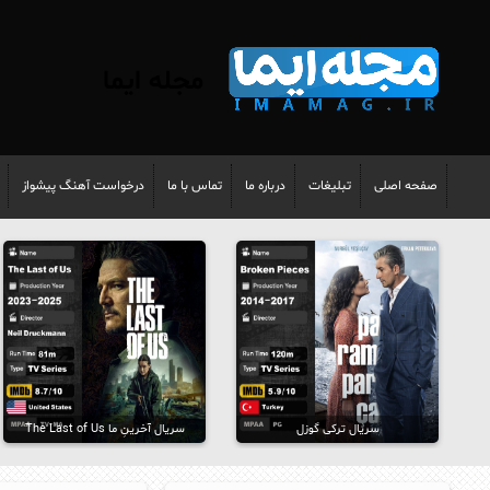
مجله ایما
صفحه اصلی
تبلیغات
درباره ما
تماس با ما
درخواست آهنگ پیشواز
سریال ترکی گوزل
سریال آخرینِ ما The Last of Us