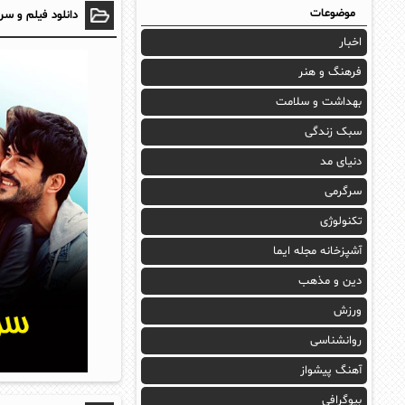
موضوعات
دانلود فیلم و سر
اخبار
فرهنگ و هنر
بهداشت و سلامت
سبک زندگی
دنیای مد
سرگرمی
تکنولوژی
آشپزخانه مجله ایما
دین و مذهب
ورزش
روانشناسی
آهنگ پیشواز
بیوگرافی