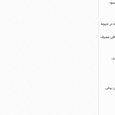
سوء
 در نتیجه
کافی مصرف
د،
ن برخی