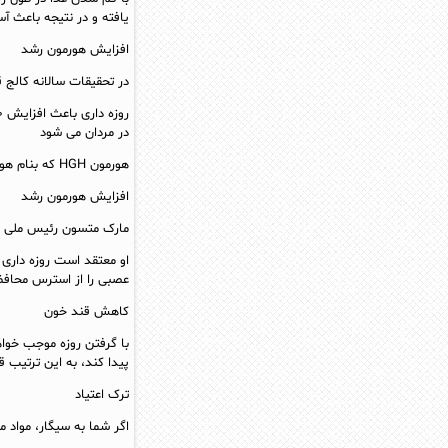
یافته و در نتیجه باعث آس
افزایش هورمون رشد
در تحقیقات سالانه کالج قلب 
در مردان می شود
هورمون HGH که بنام هورمون تناسب اندام نقش مهمی در حفظ سلامت اندام و طول عمری از جمله ارتقاء رشد عضلانی دارد
افزایش هورمون رشد
مارک متسون رئیس ملی عل
او معتقد است روزه داری 
عصبی را از استرس محاف
کاهش قند خون
با گرفتن روزه موجب خوا
پیدا کند، به این ترتیب
ترک اعتیاد
اگر شما به سیگار، مواد 