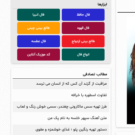
ابزارها
فال حافظ
فال انبیا
فال قهوه
طالع بینی چینی
طالع بینی ازدواج
فال عطسه
انواع فال
کد موزیک آنلاین
مطالب تصادفی
مراقبت از گزند آن کس که از انسان می ترسد
تفاوت اسطوره با خرافه
طرز تهیه سس ماکارونی چغندر، سسی خوش رنگ و لعاب
متن آهنگ سپهر خلسه به نام پک من
دستور تهیه رنگین پلو ؛ غذای خوشمزه و مقوی