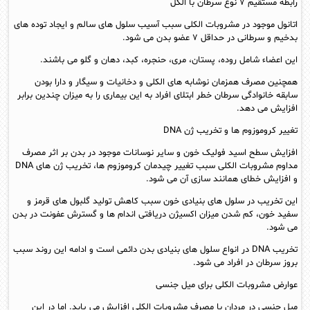
رابطه مستقیم ۷ نوع سرطان با الکل
اتانول موجود در مشروبات الکلی سبب آسیب سلول های سالم و ایجاد توده های
بدخیم و سرطانی در حداقل ۷ عضو بدن می شود.
این اعضاء شامل روده، پستان، مری، حنجره، کبد، دهان و گلو می باشند.
همچنین مصرف همزمان نوشابه های الکلی و دخانیات و سیگار و دارا بودن
سابقه خانوادگی سرطان خطر ابتلای افراد به این بیماری را به میزان چندین برابر
افزایش می دهد.
تغییر کروموزوم ها و تخریب ژن DNA
افزایش سطح اسید فولیک خون و سایر نوسانات موجود در بدن بر اثر مصرف
مداوم مشروبات الکلی سبب تغییر چیدمان کروموزوم ها، تخریب ژن های DNA
و افزایش خطای همانند سازی آن می شود.
این تخریب در سلول های بنیادی خون سبب کاهش تولید گلبول های قرمز و
سفید خون، کم شدن میزان اکسیژن دریافتی اندام ها و گسترش عفونت در بدن
می شود.
تخریب DNA در انواع سلول های بنیادی بدن دائمی است و ادامه این روند سبب
بروز سرطان در افراد می شود.
عوارض مشروبات الکلی برای میل جنسی
میل جنسی در مردان با مصرف مشروبات الکلی افزایش می یابد. اما در این