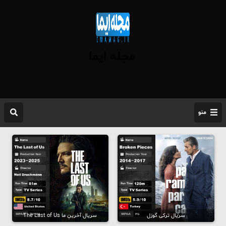
مجله ایما
منو
سریال ترکی گوزل
سریال آخرینِ ما The Last of Us