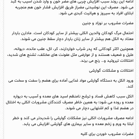
ادامه این روند سبب افزایش چربی های مضر خون و وارد شدن آسیب به کبد
می شود. مصرف این نوشیدنی مضراز طریق افزایش فشار خون هم منجربه
ابتلای افراد به سیروز و هپاتیت کبدی می شود.
مضرات مشروب بر نوزاد و جنین
احتمال مرگ کودکان والدین الکلی بیشتر از سایر کودکان است. مادارن باردار
معتاد به الکل هم بیشتر از سایر زنان باردار دچار سقط جنین می شوند.
همچنین اکثر کودکانی که پدر شراب خواردارند، کر، لال، عقب مانده، دیوانه،
علیل و ضعیف هستند و از عوارضی مثل عفونت های مختلف، تشنج های شدید،
اختلالات تیروئید و… رنج می برند.
اختلالات و مشکلات گوارشی
ورود الکل به دستگاه گوارشی مواد غذایی آماده برای هضم را سفت و سخت می
کند.
الکل سبب کاهش فساد و ترشح نامنظم اسید های معده و آسیب به دیواره
معده و روده می شود؛ به همین خاطر مصرف کنندگان مشروبات الکلی به اختلال
در هضم غذا و کم اشتهایی دچار می شوند.
ادامه مصرف مشروبات الکلی نیز مشکلات گوارشی را شدیدتر می کند و خطر
ابتلا به ورم و زخم معده و سایر بیماری های گوارشی افزایش می یابد.
مضرات مشروب خوردن برای کلیه