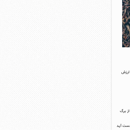
 ارزش
از برگ
دست آید