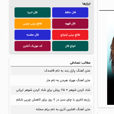
ابزارها
فال حافظ
فال انبیا
فال قهوه
طالع بینی چینی
طالع بینی ازدواج
فال عطسه
انواع فال
کد موزیک آنلاین
مطالب تصادفی
متن آهنگ پازل بند به نام قاصدک
متن آهنگ مهراد هیدن به نام مار
شاد کردن شوهر + ۲۵ روش برای شاد کردن شوهر ایرانی
رژیم لاغری با چای سبز در ۷ روز برای کاهش چربی شکم
متن آهنگ افشین آذری به نام برام سخته