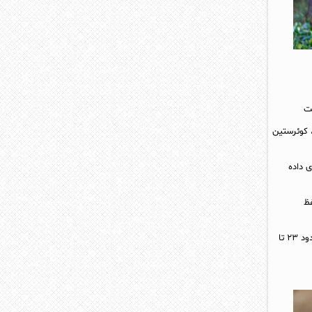
ست
 کوئرستین
ی داده
فظ
چای سیاه سیلان همچنین حاوی مقداری کافئین است،به طوری که در هر وعده هشت اونسی (۲۳۶ میلی لیتر) حدود ۲۳ تا