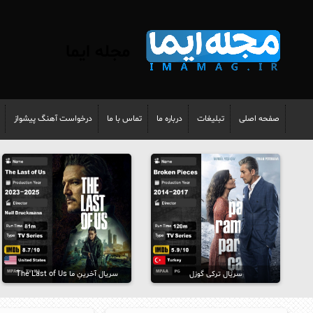
مجله ایما
صفحه اصلی
تبلیغات
درباره ما
تماس با ما
درخواست آهنگ پیشواز
سریال ترکی گوزل
سریال آخرینِ ما The Last of Us