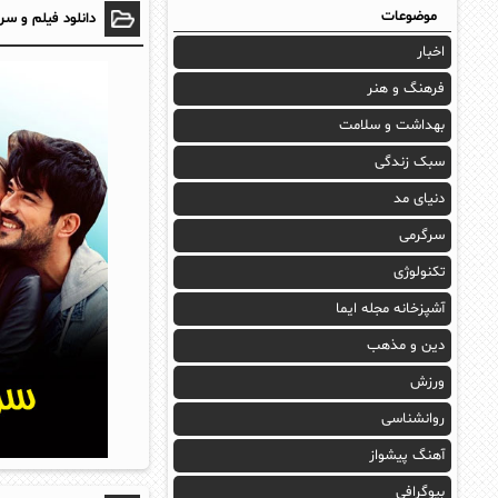
موضوعات
دانلود فیلم و سر
اخبار
فرهنگ و هنر
بهداشت و سلامت
سبک زندگی
دنیای مد
سرگرمی
تکنولوژی
آشپزخانه مجله ایما
دین و مذهب
ورزش
روانشناسی
آهنگ پیشواز
بیوگرافی