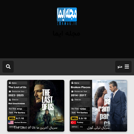
مجله ایما
منو
سریال ترکی گوزل
سریال آخرینِ ما The Last of Us