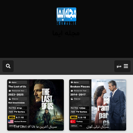
مجله ایما
منو
سریال ترکی گوزل
سریال آخرینِ ما The Last of Us